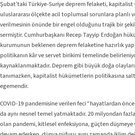
Şubat’taki Türkiye-Suriye deprem felaketi, kapitalist 
uluslararası ölçekte acil toplumsal sorunlara planlı ve
verilmesinin önünde bir engel olduğunu trajik bir şek
sermiştir. Cumhurbaşkanı Recep Tayyip Erdoğan hükü
kurumunun beklenen deprem felaketine hazırlık ya
politikanın kâr ve servet birikimi temelinde belirlen
kaynaklanmaktadır. Deprem gibi büyük doğa olayları y
tanımazken, kapitalist hükümetlerin politikasına salt
egemendir.
COVID-19 pandemisine verilen feci “hayatlardan önce 
da aynı nesnel temel yatmaktadır. 20 milyondan faz
olan pandemi, kitlesel enfeksiyona, güçten düşmeye
devam ederken, dünya nüfusu aynı zamanda iklim değiş