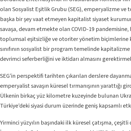
olan Sosyalist Eşitlik Grubu (SEG), emperyalizme ve 
başka bir şey vaat etmeyen kapitalist siyaset kurumun
savaşa, devam etmekte olan COVID-19 pandemisine, h
toplumsal eşitsizliğe ve otoriter yönetim biçimlerine 
sınıfının sosyalist bir program temelinde kapitalizme 
devrimci seferberliğini ve iktidarı almasını gerektirme
SEG’in perspektifi tarihten çıkarılan derslere dayanma
emperyalist savaşın küresel tırmanışının yarattığı gird
Ülkenin birkaç yüz kilometre kuzeyinde bulunan Ukr
Türkiye’deki siyasi durum üzerinde geniş kapsamlı etkil
Yirminci yüzyılın başındaki ilk küresel çatışma, çeşitl