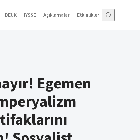
DEUK
IYSSE
Açıklamalar
Etkinlikler
hayır! Egemen
emperyalizm
ttifaklarını
! Sosyalist