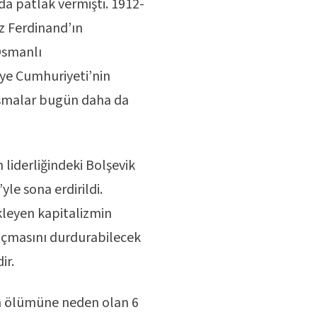
da patlak vermişti. 1912-
z Ferdinand’ın
 Osmanlı
ye Cumhuriyeti’nin
tışmalar bugün daha da
 liderliğindeki Bolşevik
yle sona erdirildi.
ükleyen kapitalizmin
 açmasını durdurabilecek
ir.
nın ölümüne neden olan 6