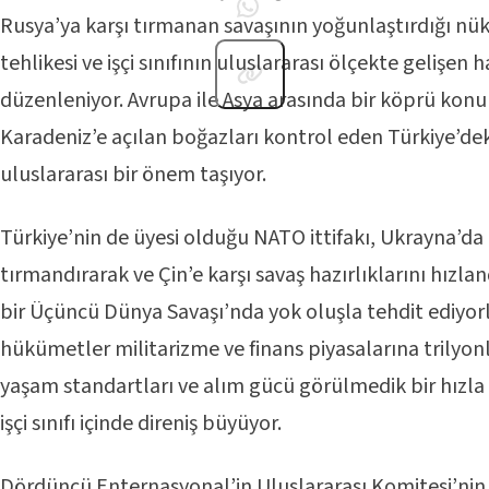
Rusya’ya karşı tırmanan savaşının yoğunlaştırdığı nük
tehlikesi ve işçi sınıfının uluslararası ölçekte gelişen 
düzenleniyor. Avrupa ile Asya arasında bir köprü ko
Karadeniz’e açılan boğazları kontrol eden Türkiye’de
uluslararası bir önem taşıyor.
Türkiye’nin de üyesi olduğu NATO ittifakı, Ukrayna’da 
tırmandırarak ve Çin’e karşı savaş hazırlıklarını hızla
bir Üçüncü Dünya Savaşı’nda yok oluşla tehdit ediyor
hükümetler militarizme ve finans piyasalarına trilyonla
yaşam standartları ve alım gücü görülmedik bir hızla 
işçi sınıfı içinde direniş büyüyor.
Dördüncü Enternasyonal’in Uluslararası Komitesi’nin