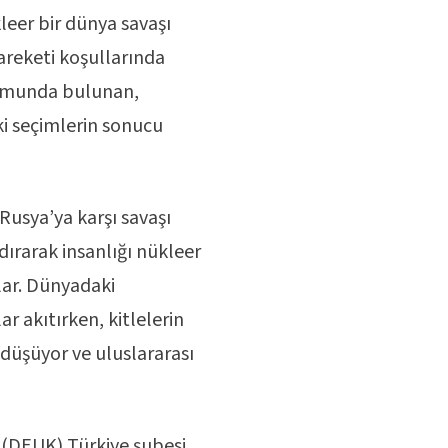
leer bir dünya savaşı
hareketi koşullarında
numunda bulunan,
ki seçimlerin sonucu
Rusya’ya karşı savaşı
ndırarak insanlığı nükleer
lar. Dünyadaki
r akıtırken, kitlelerin
düşüyor ve uluslararası
 (DEUK) Türkiye şubesi