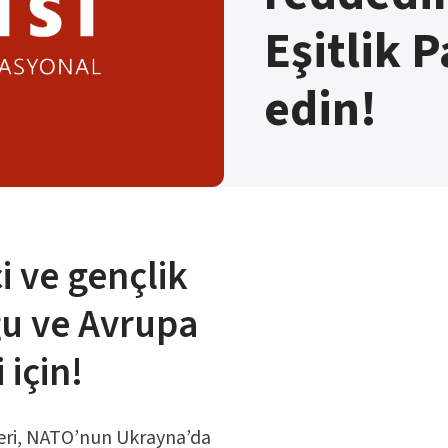
Eşitlik P
edin!
i ve gençlik
ğu ve Avrupa
 için!
leri, NATO’nun Ukrayna’da