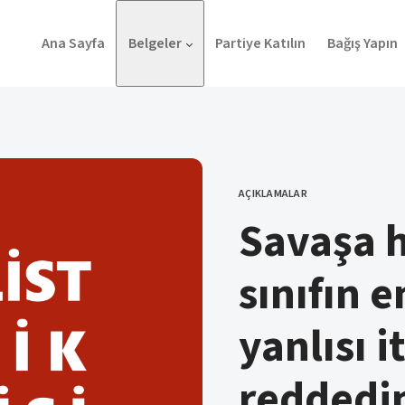
Ana Sayfa
Belgeler
Partiye Katılın
Bağış Yapın
AÇIKLAMALAR
KATEGORI
Savaşa 
sınıfın 
yanlısı i
reddedin