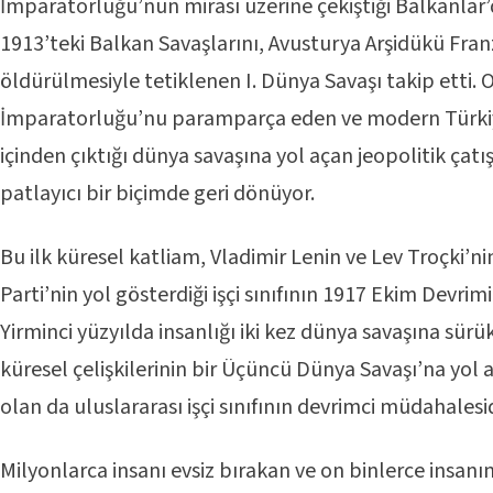
İmparatorluğu’nun mirası üzerine çekiştiği Balkanlar’
1913’teki Balkan Savaşlarını, Avusturya Arşidükü Fran
öldürülmesiyle tetiklenen I. Dünya Savaşı takip etti.
İmparatorluğu’nu paramparça eden ve modern Türki
içinden çıktığı dünya savaşına yol açan jeopolitik ça
patlayıcı bir biçimde geri dönüyor.
Bu ilk küresel katliam, Vladimir Lenin ve Lev Troçki’nin
Parti’nin yol gösterdiği işçi sınıfının 1917 Ekim Devrimi’
Yirminci yüzyılda insanlığı iki kez dünya savaşına sür
küresel çelişkilerinin bir Üçüncü Dünya Savaşı’na yol
olan da uluslararası işçi sınıfının devrimci müdahalesid
Milyonlarca insanı evsiz bırakan ve on binlerce insa