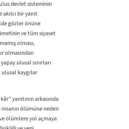
ulus devlet sisteminin
 akılcı bir yanıt
ilde gözler önüne
metinin ve tüm siyaset
pmamış olması,
iyor olmasından
apay ulusal sınırları
 ulusal kaygılar
kâr” yanıtının arkasında
la insanın ölümüne neden
 ve ölümlere yol açmaya
ikliği ve yeni