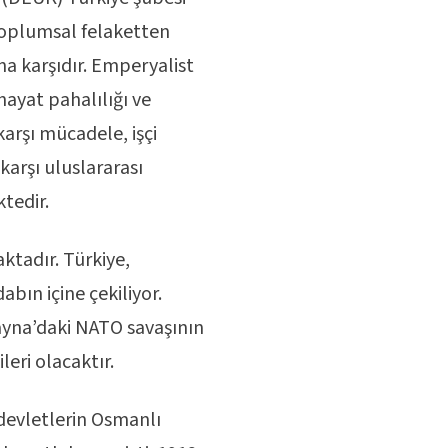
toplumsal felaketten
a karşıdır. Emperyalist
ayat pahalılığı ve
karşı mücadele, işçi
karşı uluslararası
ktedir.
ktadır. Türkiye,
abın içine çekiliyor.
ayna’daki NATO savaşının
eri olacaktır.
i devletlerin Osmanlı