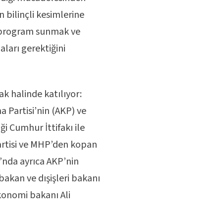
n bilinçli kesimlerine
ir program sunmak ve
ları gerektiğini
ak halinde katılıyor:
 Partisi’nin (AKP) ve
ği Cumhur İttifakı ile
rtisi ve MHP’den kopan
akı’nda ayrıca AKP’nin
şbakan ve dışişleri bakanı
konomi bakanı Ali