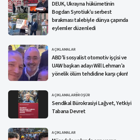
DEUK, Ukrayna hükümetinin
Bogdan Syrotiuk’u serbest
bırakması talebiyle dünya çapında
eylemler düzenledi
AÇIKLAMALAR
KATEGORI
ABD’li sosyalist otomotiv işçisi ve
UAW başkan adayı Will Lehman’a
yönelik ölüm tehdidine karşı çıkın!
AÇIKLAMALAR
BROŞÜR
KATEGORI
Sendikal Bürokrasiyi Lağvet, Yetkiyi
Tabana Devret
AÇIKLAMALAR
KATEGORI