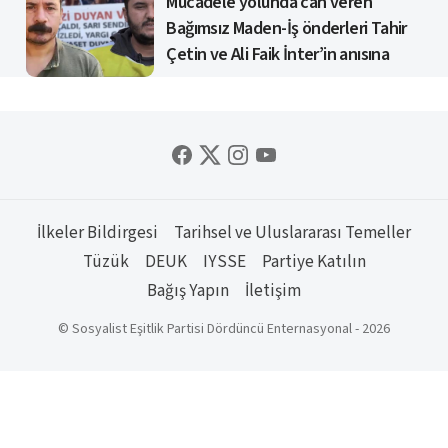
Mücadele yolunda can veren
Bağımsız Maden-İş önderleri Tahir
Çetin ve Ali Faik İnter’in anısına
İlkeler Bildirgesi
Tarihsel ve Uluslararası Temeller
Tüzük
DEUK
IYSSE
Partiye Katılın
Bağış Yapın
İletişim
© Sosyalist Eşitlik Partisi Dördüncü Enternasyonal - 2026