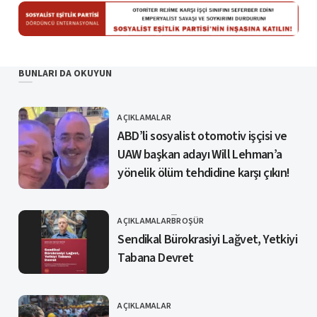
BUNLARI DA OKUYUN
AÇIKLAMALAR
KATEGORI
ABD’li sosyalist otomotiv işçisi ve
UAW başkan adayı Will Lehman’a
yönelik ölüm tehdidine karşı çıkın!
AÇIKLAMALAR
BROŞÜR
KATEGORI
Sendikal Bürokrasiyi Lağvet, Yetkiyi
Tabana Devret
AÇIKLAMALAR
KATEGORI