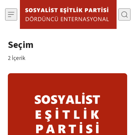
İçeriğe Git
Seçim
2
İçerik