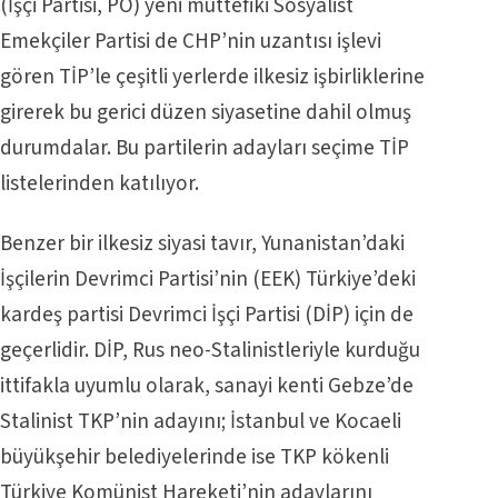
(İşçi Partisi, PO) yeni müttefiki Sosyalist
Emekçiler Partisi de CHP’nin uzantısı işlevi
gören TİP’le çeşitli yerlerde ilkesiz işbirliklerine
girerek bu gerici düzen siyasetine dahil olmuş
durumdalar. Bu partilerin adayları seçime TİP
listelerinden katılıyor.
Benzer bir ilkesiz siyasi tavır, Yunanistan’daki
İşçilerin Devrimci Partisi’nin (EEK) Türkiye’deki
kardeş partisi Devrimci İşçi Partisi (DİP) için de
geçerlidir. DİP, Rus neo-Stalinistleriyle kurduğu
ittifakla uyumlu olarak, sanayi kenti Gebze’de
Stalinist TKP’nin adayını; İstanbul ve Kocaeli
büyükşehir belediyelerinde ise TKP kökenli
Türkiye Komünist Hareketi’nin adaylarını