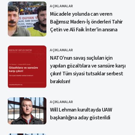
AÇIKLAMALAR
KATEGORI
Mücadele yolunda can veren
Bağımsız Maden-İş önderleri Tahir
Çetin ve Ali Faik İnter’in anısına
AÇIKLAMALAR
KATEGORI
NATO’nun savaş suçluları için
yapılan gözaltılara ve sansüre karşı
çıkın! Tüm siyasi tutsaklar serbest
bırakılsın!
AÇIKLAMALAR
KATEGORI
Will Lehman kurultayda UAW
başkanlığına aday gösterildi