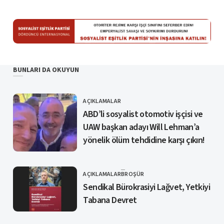
BUNLARI DA OKUYUN
AÇIKLAMALAR
KATEGORI
ABD’li sosyalist otomotiv işçisi ve
UAW başkan adayı Will Lehman’a
yönelik ölüm tehdidine karşı çıkın!
AÇIKLAMALAR
BROŞÜR
KATEGORI
Sendikal Bürokrasiyi Lağvet, Yetkiyi
Tabana Devret