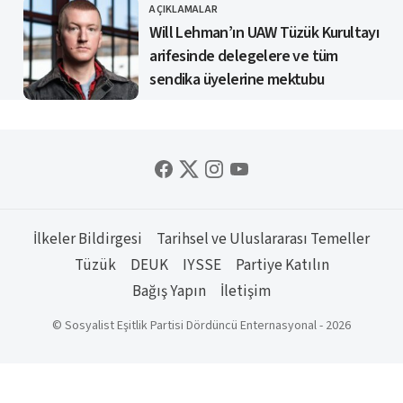
AÇIKLAMALAR
KATEGORI
Will Lehman’ın UAW Tüzük Kurultayı
arifesinde delegelere ve tüm
sendika üyelerine mektubu
İlkeler Bildirgesi
Tarihsel ve Uluslararası Temeller
Tüzük
DEUK
IYSSE
Partiye Katılın
Bağış Yapın
İletişim
© Sosyalist Eşitlik Partisi Dördüncü Enternasyonal - 2026