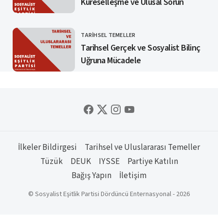
Küreselleşme ve Ulusal Sorun
TARIHSEL TEMELLER
KATEGORI
Tarihsel Gerçek ve Sosyalist Bilinç
Uğruna Mücadele
İlkeler Bildirgesi
Tarihsel ve Uluslararası Temeller
Tüzük
DEUK
IYSSE
Partiye Katılın
Bağış Yapın
İletişim
© Sosyalist Eşitlik Partisi Dördüncü Enternasyonal - 2026