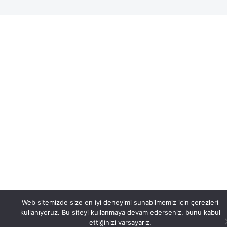
Web sitemizde size en iyi deneyimi sunabilmemiz için çerezleri
kullanıyoruz. Bu siteyi kullanmaya devam ederseniz, bunu kabul
ettiğinizi varsayarız.